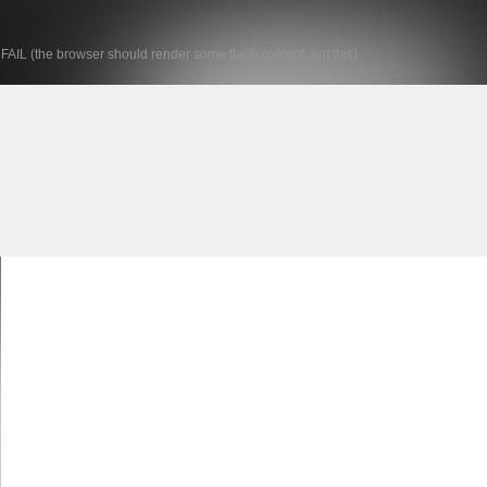
FAIL (the browser should render some flash content, not this).