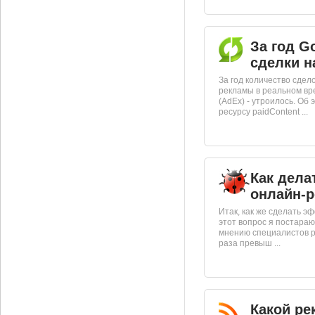
За год G
сделки н
За год количество сдел
рекламы в реальном вре
(AdEx) - утроилось. Об
ресурсу paidContent ...
Как дел
онлайн-
Итак, как же сделать э
этот вопрос я постараю
мнению специалистов р
раза превыш ...
Какой ре