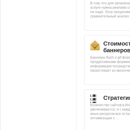
В том, что для организ
услуге нужна реклама с
не надо. Хочу предлож
сравнительный анализ с
Стоимост
баннеро
Баннеры flash и gif фо
продуктивными формам
информации посредство
проистекает из многочи
Стратеги
Количество сайтов в И
увеличивается, и с каж
иных ресурсов все остр
оптимизации с ...