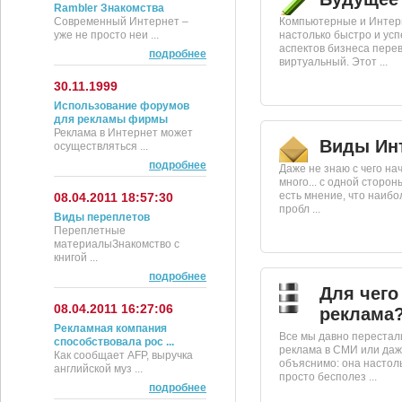
Rambler Знакомства
Современный Интернет –
Компьютерные и Интер
уже не просто неи ...
настолько быстро и усп
аспектов бизнеса перев
подробнее
виртуальный. Этот ...
30.11.1999
Использование форумов
для рекламы фирмы
Реклама в Интернет может
Виды Ин
осуществляться ...
подробнее
Даже не знаю с чего на
много... с одной сторон
есть мнение, что наиб
08.04.2011 18:57:30
пробл ...
Виды переплетов
Переплетные
материалыЗнакомство с
книгой ...
подробнее
Для чего
08.04.2011 16:27:06
реклама
Рекламная компания
Все мы давно перестал
способствовала рос ...
реклама в СМИ или даже
Как сообщает AFP, выручка
объяснимо: она настоль
английской муз ...
просто бесполез ...
подробнее