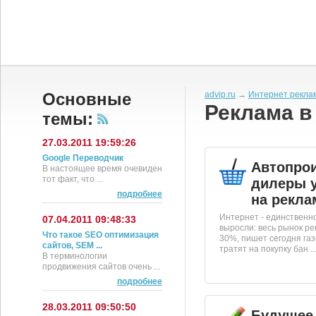
Основные
advip.ru
→
Интернет рекла
Реклама в
темы:
27.03.2011 19:59:26
Google Переводчик
Автопро
В настоящее время очевиден
тот факт, что ...
дилеры 
подробнее
на рекла
Интернет - единственн
07.04.2011 09:48:33
выросли: весь рынок ре
Что такое SEO оптимизация
30%, пишет сегодня газ
сайтов, SEM ...
тратят на покупку бан ..
В терминологии
продвижения сайтов очень ...
подробнее
28.03.2011 09:50:50
Будущее