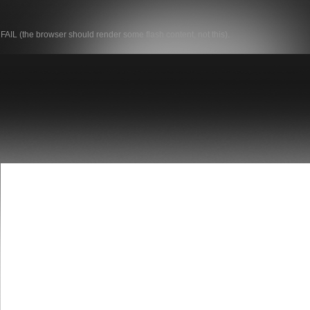
FAIL (the browser should render some flash content, not this).