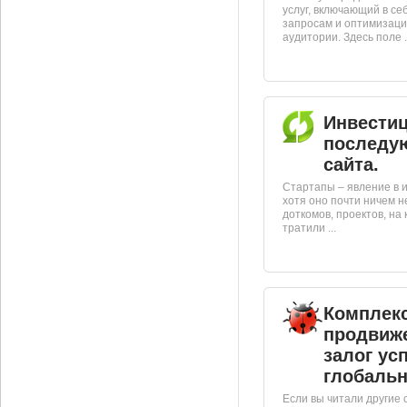
услуг, включающий в се
запросам и оптимизаци
аудитории. Здесь поле .
Инвестиц
последу
сайта.
Стартапы – явление в 
хотя оно почти ничем 
доткомов, проектов, на
тратили ...
Комплекс
продвиже
залог ус
глобальн
Если вы читали другие