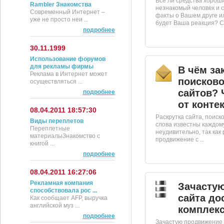
Все ли средства хороши
Rambler Знакомства
незнакомый человек и
Современный Интернет –
факты о Вашем друге и
уже не просто неи ...
будет Ваша реакция? С 
подробнее
30.11.1999
Использование форумов
для рекламы фирмы
В чём за
Реклама в Интернет может
поисков
осуществляться ...
сайтов? 
подробнее
от конте
08.04.2011 18:57:30
Раскрутка сайта, поиск
Виды переплетов
слова известны каждому
Переплетные
неудивительно, так как
материалыЗнакомство с
продвижение с ...
книгой ...
подробнее
08.04.2011 16:27:06
Рекламная компания
Зачасту
способствовала рос ...
сайта до
Как сообщает AFP, выручка
английской муз ...
комплекс
подробнее
Зачастую продвижение 