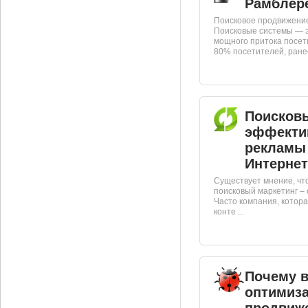
Рамблер
Поисковое продвижение
Поисковые системы — э
мощного притока посет
80% посетителей, ранее 
Поисковы
эффекти
рекламы
Интернет
Существует мнение, что
поисковый маркетинг – о
Часто компания, котор
конте ...
Почему 
оптимиза