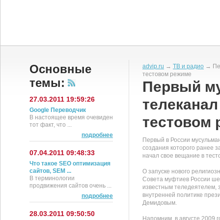
Основные
advip.ru
→
ТВ и радио
→ Пер
тестовом режиме
темы:
Первый м
27.03.2011 19:59:26
телеканал
Google Переводчик
В настоящее время очевиден
тестовом 
тот факт, что ...
подробнее
Первый в России мусульма
создания которого ранее 
07.04.2011 09:48:33
начал свое вещание в тест
Что такое SEO оптимизация
сайтов, SEM ...
О запуске нового религиоз
В терминологии
Совета муфтиев России шей
продвижения сайтов очень ...
известным теледеятелем, 
внутренней политике през
подробнее
Демидовым.
28.03.2011 09:50:50
Напомним, в августе 2009 г