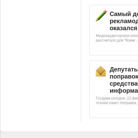
Самый д
рекламо
оказался
Медиааудиторское аген
рассчитало для "Комм ..
Депутаты
поправок
средства
информа
Госдума сегодня, 22 ф
чтении пакет поправок .