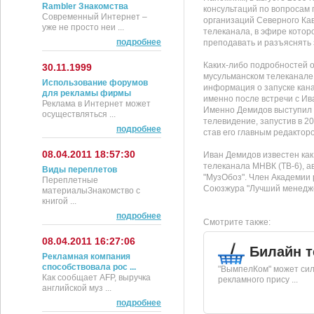
Rambler Знакомства
консультаций по вопросам
Современный Интернет –
организаций Северного Ка
уже не просто неи ...
телеканала, в эфире котор
подробнее
преподавать и разъяснять
Каких-либо подробностей о
30.11.1999
мусульманском телеканале 
Использование форумов
информация о запуске кан
для рекламы фирмы
именно после встречи с Ив
Реклама в Интернет может
Именно Демидов выступил 
осуществляться ...
телевидение, запустив в 2
подробнее
став его главным редактор
08.04.2011 18:57:30
Иван Демидов известен как
телеканала МНВК (ТВ-6), а
Виды переплетов
"МузОбоз". Член Академии 
Переплетные
Союзжура "Лучший менедже
материалыЗнакомство с
книгой ...
подробнее
Смотрите также:
08.04.2011 16:27:06
Билайн т
Рекламная компания
способствовала рос ...
"ВымпелКом" может сил
Как сообщает AFP, выручка
рекламного прису ...
английской муз ...
подробнее