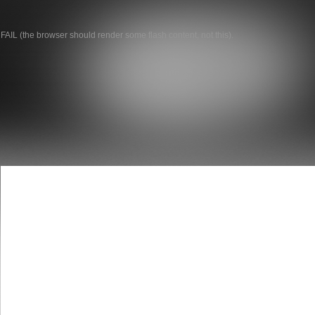
FAIL (the browser should render some flash content, not this).