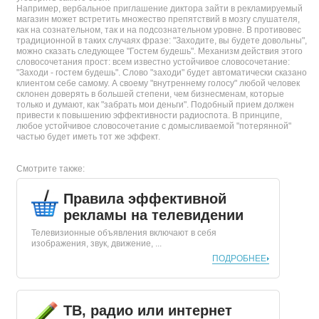
Например, вербальное приглашение диктора зайти в рекламируемый
магазин может встретить множество препятствий в мозгу слушателя,
как на сознательном, так и на подсознательном уровне. В противовес
традиционной в таких случаях фразе: "Заходите, вы будете довольны",
можно сказать следующее "Гостем будешь". Механизм действия этого
словосочетания прост: всем известно устойчивое словосочетание:
"Заходи - гостем будешь". Слово "заходи" будет автоматически сказано
клиентом себе самому. А своему "внутреннему голосу" любой человек
склонен доверять в большей степени, чем бизнесменам, которые
только и думают, как "забрать мои деньги". Подобный прием должен
привести к повышению эффективности радиоспота. В принципе,
любое устойчивое словосочетание с домысливаемой "потерянной"
частью будет иметь тот же эффект.
Смотрите также:
Правила эффективной
рекламы на телевидении
Телевизионные объявления включают в себя
изображения, звук, движение, ...
ПОДРОБНЕЕ
ТВ, радио или интернет