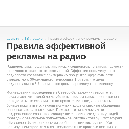
advip.ru
→
ТВ и радио
→ Правила эффективной рекламы на радио
Правила эффективной
рекламы на радио
Радиореклама, по данным английских социологов, по запоминаемости
ненамного отстает от телевизионной. Эффективность минутного
радиоспота составляет примерно 75 процентов эффективности
стандартного 30-секундного телеролика. Притом, что цена
радиорекламы в 5-6 раз меньше цены на рекламу телевизионную.
Исследования, проведенные в Северо-Западном университете,
показывают, что людей легче убедить в достоинствах нового товара,
если делать это словами. Он им нравится больше, и они готовы
больше покупать его, нежели в случаях, когда словесные обращения
сопровождаются картинками. Похоже, что ничем другим не
подкрепленное словесное сообщение способно создавать у людей
гораздо более сильное положительное чувство к товару. Этот эффект
обусловлен физиологическими особенностями восприятия. Ухо
реагирует быстрее, чем глаз. Неоднократные проверки показывают,