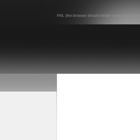
FAIL (the browser should render some flash conten