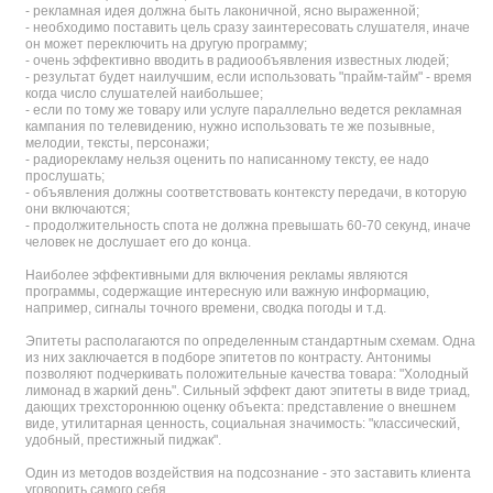
- рекламная идея должна быть лаконичной, ясно выраженной;
- необходимо поставить цель сразу заинтересовать слушателя, иначе
он может переключить на другую программу;
- очень эффективно вводить в радиообъявления известных людей;
- результат будет наилучшим, если использовать "прайм-тайм" - время
когда число слушателей наибольшее;
- если по тому же товару или услуге параллельно ведется рекламная
кампания по телевидению, нужно использовать те же позывные,
мелодии, тексты, персонажи;
- радиорекламу нельзя оценить по написанному тексту, ее надо
прослушать;
- объявления должны соответствовать контексту передачи, в которую
они включаются;
- продолжительность спота не должна превышать 60-70 секунд, иначе
человек не дослушает его до конца.
Наиболее эффективными для включения рекламы являются
программы, содержащие интересную или важную информацию,
например, сигналы точного времени, сводка погоды и т.д.
Эпитеты располагаются по определенным стандартным схемам. Одна
из них заключается в подборе эпитетов по контрасту. Антонимы
позволяют подчеркивать положительные качества товара: "Холодный
лимонад в жаркий день". Сильный эффект дают эпитеты в виде триад,
дающих трехстороннюю оценку объекта: представление о внешнем
виде, утилитарная ценность, социальная значимость: "классический,
удобный, престижный пиджак".
Один из методов воздействия на подсознание - это заставить клиента
уговорить самого себя.