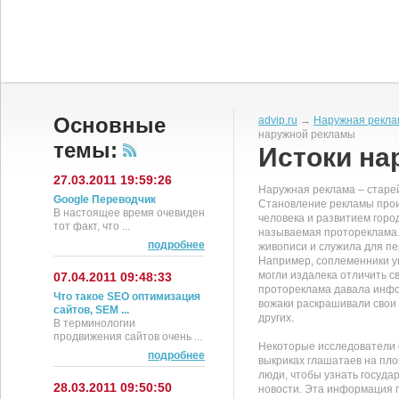
Основные
advip.ru
→
Наружная рекла
наружной рекламы
темы:
Истоки на
27.03.2011 19:59:26
Наружная реклама – старе
Google Переводчик
Становление рекламы про
В настоящее время очевиден
человека и развитием горо
тот факт, что ...
называемая протореклама.
подробнее
живописи и служила для п
Например, соплеменники у
могли издалека отличить св
07.04.2011 09:48:33
протореклама давала инфо
Что такое SEO оптимизация
вожаки раскрашивали свои 
сайтов, SEM ...
других.
В терминологии
продвижения сайтов очень ...
Некоторые исследователи с
подробнее
выкриках глашатаев на пло
люди, чтобы узнать госуда
28.03.2011 09:50:50
новости. Эта информация пе