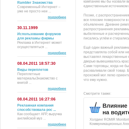
кампанию мы бы назвали ви
Rambler Знакомства
единственным источником 
Современный Интернет –
уже не просто неи ...
Позже, с распространение
подробнее
все плоские поверхности в 
объявление. Древние римл
30.11.1999
распространения рекламны
выбеленные и расчерченные
Использование форумов
для рекламы фирмы
писались углём и стиралис
Реклама в Интернет может
осуществляться ...
Ещё один важный рекламны
представляла собой или н
подробнее
выставлял лекарственные на
дверью вывешивалось крас
08.04.2011 18:57:30
Сами торговцы, когда не б
Виды переплетов
расхваливали свой товар. 
Переплетные
прохожий мог легко ориент
материалыЗнакомство с
что ему нужно.
книгой ...
подробнее
Смотрите также:
08.04.2011 16:27:06
Влияние
Рекламная компания
способствовала рос ...
на водит
Как сообщает AFP, выручка
английской муз ...
Холдинг ROMIR Monitori
Коммуникационных Агент
подробнее