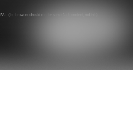
FAIL (the browser should render some flash content, not this).