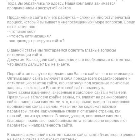
Тогда Вы обратились по адресу. Наша компания занимается
продвижением и раскруткой сайтов.
Продвижение сайта или его раскрутка – сложный многоступенчатый
процесс, который вызывает у «непосвященных» море вопросов. Среди
них и такие, как:
- что такое seo?
- что есть оптимизация?
- как проходит раскрутка сайта?
В данной статье мы постараемся осветить главные вопросы
оптимизации сайта.
Допустим, Вы создали сайт, наполнили его необходимым контентом.
Что делать дальше? Вы не знаете.
Первый этап на пути к продвижению Вашего сайта – его оптимизация.
Оптимизация сайта включает в себя прежде всего редактирование и
оптимизацию текстов сайта, его «заточку» под основные поисковые
запросы, по которым Вы хотите свой сайт продвинуть.
Также важны изменения, внесенные в заголовки сайта и мета-теги.
Правильные заголовки крайне важны, т.к. влияют на ранжирование
сайта поисковыми системами, что, как правило, влияет на поисковое
продвижение сайта в целом. Мета-теги же содержат важные
параметры, такие, как ключевые слова и описание страниц, как
главной, так и внутренних. В последующем, поисковые системы,
благодаря правильно подобранным мета-тегам верно определяют
параметры и направленность сайта.
Внесение изменений в контент самого сайта также благотворно влияет
на выдачу сайта в поисковых системах.