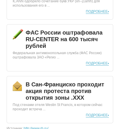
ICANN одобрило сочетание букв УКР (xn--j1amh) для
использования его в ...
ПОДРОБНЕЕ
ФАС России оштрафовала
RU-CENTER на 600 тысяч
рублей
Федеральная антимонопольная служба (ФАС России)
оштрафовала ЗАО «Регио ...
ПОДРОБНЕЕ
В Сан-Франциско проходит
акция протеста против
открытия зоны .ХХХ
Под стенами отеля Westin St Francis, в котором сейчас
проходит встреча ...
ПОДРОБНЕЕ
Источник:
http://www.rb.ru/