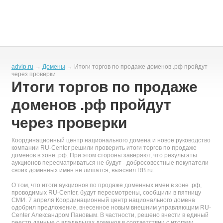
advip.ru
→
Домены
→ Итоги торгов по продаже доменов .рф пройдут
через проверки
Итоги торгов по продаже
доменов .рф пройдут
через проверки
Координационный центр национального домена и новое руководство
компании RU-Center решили проверить итоги торгов по продаже
доменов в зоне .рф. При этом стороны заверяют, что результаты
аукционов пересматриваться не будут - добросовестные покупатели
своих доменных имен не лишатся, выяснил RB.ru.
О том, что итоги аукционов по продаже доменных имен в зоне .рф,
проводимых RU-Center, будут пересмотрены, сообщили в пятницу
СМИ. 7 апреля Координационный центр национального домена
одобрил предложение, внесенное новым внешним управляющим RU-
Center Александром Пановым. В частности, решено внести в единый
реестр данные о владельцах доменов в соответствии с итогами