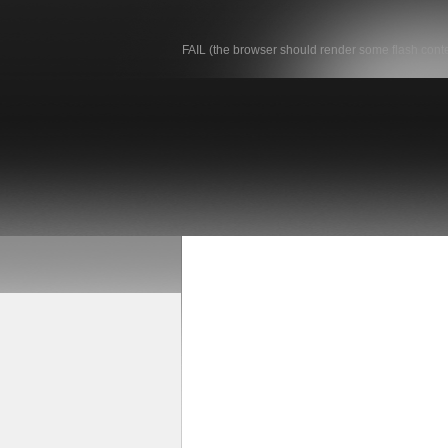
FAIL (the browser should render some flash conten