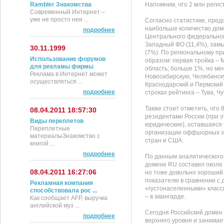
Rambler Знакомства
Напомним, что 2 млн регис
Современный Интернет –
уже не просто неи ...
Согласно статистике, предст
наибольше количество дом
подробнее
Центрального федерального
Западный ФО (11,4%), зам
30.11.1999
(7%). По региональному п
Использование форумов
образом: первая тройка – 
для рекламы фирмы
область; больше 1%, но ме
Реклама в Интернет может
Новосибирскую, Челябинск
осуществляться ...
Краснодарский и Пермский 
подробнее
строках рейтинга – Тува, Чу
Также стоит отметить, что
08.04.2011 18:57:30
резидентами России (при э
Виды переплетов
юридические), оставшаяся 
Переплетные
организации оффшорных зо
материалыЗнакомство с
стран и США.
книгой ...
подробнее
По данным аналитического 
домене RU составил около 
08.04.2011 16:27:06
но тоже довольно хороший р
показателю в сравнении с
Рекламная компания
«густонаселенными» класс
способствовала рос ...
– в авангарде.
Как сообщает AFP, выручка
английской муз ...
Сегодня Российский домен
подробнее
верхнего уровня и занимае