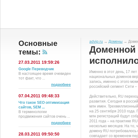
Основные
advip.ru
→
Домены
→ Домен
Доменной 
темы:
исполнило
27.03.2011 19:59:26
Google Переводчик
Именно в этот день, 17 ле
В настоящее время очевиден
национальных доменов вер
тот факт, что ...
запись, именно с этого мо
подробнее
российский сегмент Сети – 
07.04.2011 09:48:33
Действительно, RU переход
развития. Сегодня в росси
Что такое SEO оптимизация
млн имен. Трехмиллионный 
сайтов, SEM ...
на 25 сентября 2010 года. 
В терминологии
млн регистраций будут со
продвижения сайтов очень ...
2011 года – на практике R
подробнее
несколько месяцев. На то,
домену RU потребовалось о
28.03.2011 09:50:50
совпадает со временем пер