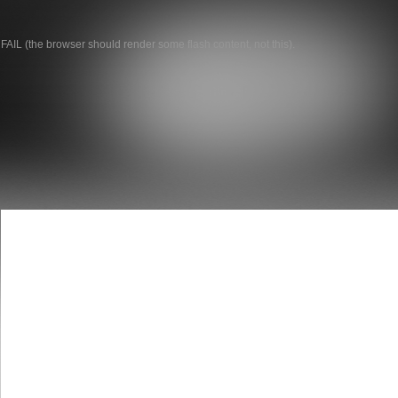
FAIL (the browser should render some flash content, not this).